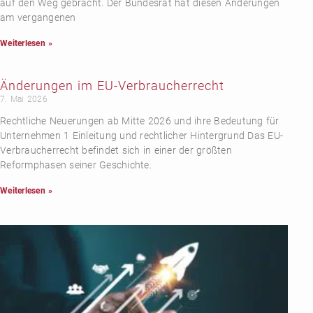
auf den Weg gebracht. Der Bundesrat hat diesen Änderungen
am vergangenen
Weiterlesen »
Änderungen im EU-Verbraucherrecht
7. Mai 2026
Rechtliche Neuerungen ab Mitte 2026 und ihre Bedeutung für
Unternehmen 1 Einleitung und rechtlicher Hintergrund Das EU-
Verbraucherrecht befindet sich in einer der größten
Reformphasen seiner Geschichte.
Weiterlesen »