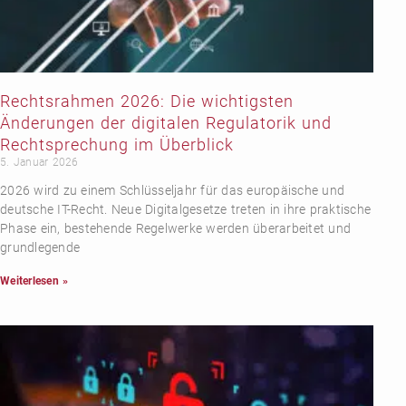
Rechtsrahmen 2026: Die wichtigsten
Änderungen der digitalen Regulatorik und
Rechtsprechung im Überblick
5. Januar 2026
2026 wird zu einem Schlüsseljahr für das europäische und
deutsche IT-Recht. Neue Digitalgesetze treten in ihre praktische
Phase ein, bestehende Regelwerke werden überarbeitet und
grundlegende
Weiterlesen »