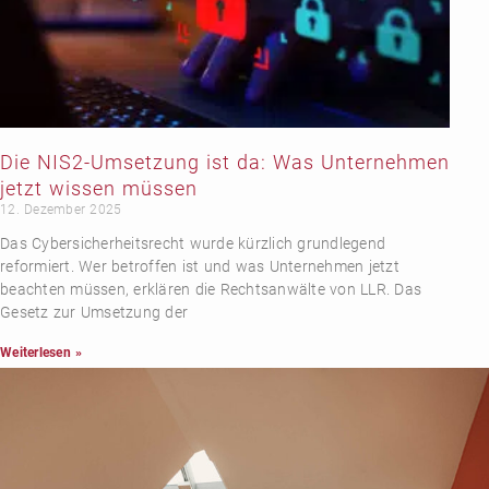
Die NIS2-Umsetzung ist da: Was Unternehmen
jetzt wissen müssen
12. Dezember 2025
Das Cybersicherheitsrecht wurde kürzlich grundlegend
reformiert. Wer betroffen ist und was Unternehmen jetzt
beachten müssen, erklären die Rechtsanwälte von LLR. Das
Gesetz zur Umsetzung der
Weiterlesen »