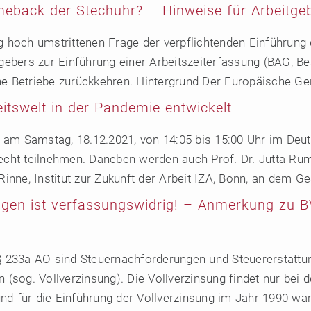
omeback der Stechuhr? – Hinweise für Arbeitge
g hoch umstrittenen Frage der verpflichtenden Einführung 
itgebers zur Einführung einer Arbeitszeiterfassung (BAG,
he Betriebe zurückkehren. Hintergrund Der Europäische Ger
itswelt in der Pandemie entwickelt
am Samstag, 18.12.2021, von 14:05 bis 15:00 Uhr im Deut
echt teilnehmen. Daneben werden auch Prof. Dr. Jutta Rump
 Rinne, Institut zur Zukunft der Arbeit IZA, Bonn, an dem G
gen ist verfassungswidrig! – Anmerkung zu 
 233a AO sind Steuernachforderungen und Steuererstattu
n (sog. Vollverzinsung). Die Vollverzinsung findet nur be
nd für die Einführung der Vollverzinsung im Jahr 1990 war