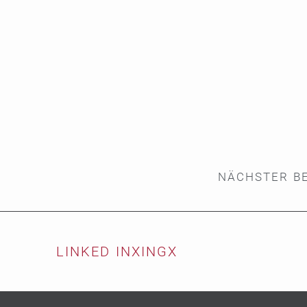
NÄCHSTER B
LINKED IN
XING
X